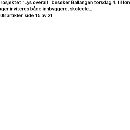
prosjektet “Lys overalt” besøker Ballangen torsdag 4. til lø
dager inviteres både innbyggere, skoleele...
208
artikler,
side
15
av
21