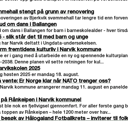
mmehall stengt på grunn av renovering
noveringen av Bjerkvik svømmehall tar lengre tid enn forven
lbud om dans i Ballangen
ud om dans i Ballangen for barn i barneskolealder - hver tirs
- slik står det til med barn og unge
 har Narvik deltatt i Ungdata-undersøkelsen.
rm fremtidens kulturliv i Narvik kommune
 er i gang med å utarbeide en ny og spennende kulturplan
-2038. Denne planen vil sette retningen for kul...
arvikskolen 2025
g høsten 2025 er mandag 18. august.
vente: Er Norge klar når NATO trenger oss?
 Narvik kommune arrangerer mandag 11. august en panelde
l på Rånkeipen i Narvik kommune!
t ble nok en fjellvigsel gjennomført. For aller første gang b
 toppen av Rånkeipen – hele 1200 meter over hav...
 besøk av Hålogaland Fotballkrets – inviterer til fol