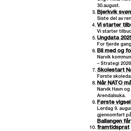
30.august.
Bjerkvik svø
Siste del av re
Vi starter ti
Vi starter tilb
Ungdata 2025 
For fjerde gang
Bli med og fo
Narvik kommune
– Strategi 2026
Skolestart N
Første skoleda
Når NATO må 
Narvik Havn og
Arendalsuka.
Første vigse
Lørdag 9. augus
gjennomført på
Ballangen får
framtidsprat