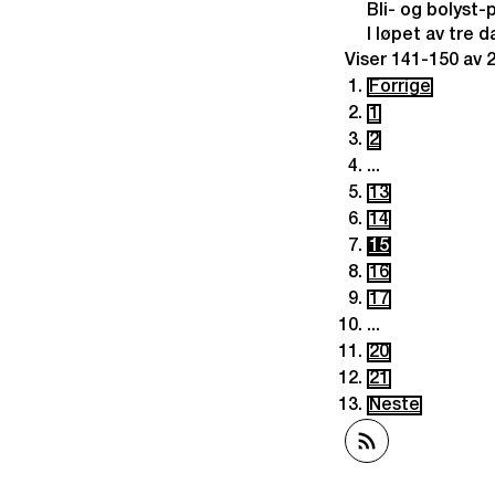
Bli- og bolyst-
I løpet av tre 
Viser
141-150
av
Forrige
1
2
...
13
14
15
16
17
...
20
21
Neste
Abonner på RSS