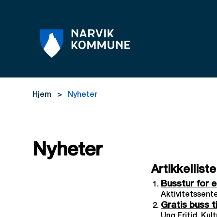
Narvik kommune
Du er her:
Hjem
Nyheter
Nyheter
Artikkelliste
Busstur for e
Aktivitetssente
Gratis buss 
Ung Fritid, Kul