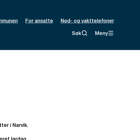
mmunen
For ansatte
Nød- og vakttelefoner
Søk
Meny
ter i Narvik.
teret lørdag