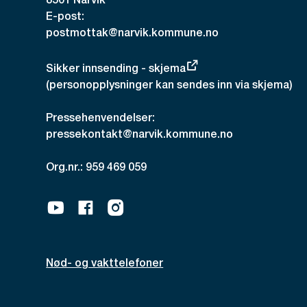
8501 Narvik
E-post:
postmottak@narvik.kommune.no
Sikker innsending - skjema
(personopplysninger kan sendes inn via skjema)
Pressehenvendelser:
pressekontakt@narvik.kommune.no
Org.nr.: 959 469 059
Youtube
Facebook
Instagram
Nød- og vakttelefoner