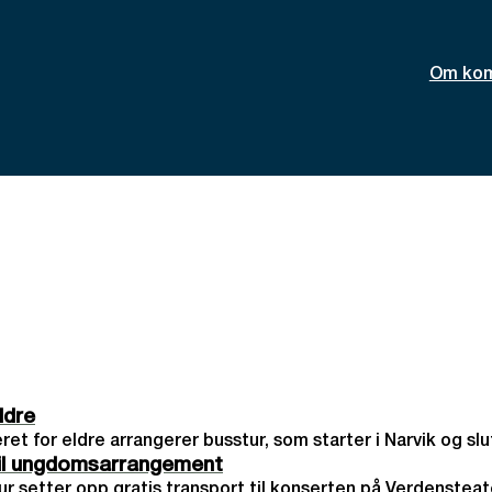
Om ko
ldre
ret for eldre arrangerer busstur, som starter i Narvik og slut
til ungdomsarrangement
tur setter opp gratis transport til konserten på Verdenstea