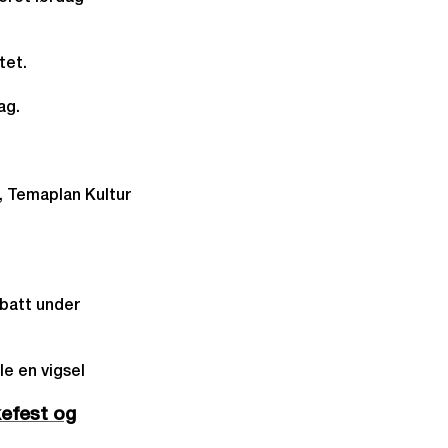
tet.
dag.
, Temaplan Kultur
batt under
le en vigsel
kefest og