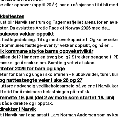
se eller oppover (opptil 20 år), har du nå sjansen til å bli me
ykkelfesten
ust blir Narvik sentrum og Fagernesfjellet arena for en av
ster. Da avsluttes Arctic Race of Norway 2026 med de...
-suksess vekker oppsikt
 fastlegedekning. Til og med overkapasitet. Og kø av søke
vik kommunes fastlege-eventyr vekker oppsikt, og nå er ...
rvik kommune styrke barns oppvekstvilkår
milien det? Har dere en trygg bolig? Strekker pengene til?
nskelige å snakke om. Samtidig vet vi at økon...
teter 2026 for barn og unge
er for barn og unge i skoleferien – klubbkvelder, turer, kurs
og nattestengte veier i uke 26 og 27
l utføre nødvendig vedlikeholdsarbeid på veiene i Narvik 
attetid for å minimere belastningen på trafikk...
øte 19. juni (del 2 av møte som startet 18. juni)
 både direkte og i opptak.
rektør i Narvik
i Narvik har i dag ansatt Lars Norman Andersen som ny k