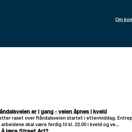
Om ko
ndalsveien er i gang - veien åpnes i kveld
tter raset over Råndalsveien startet i ettermiddag. Entre
arbeidene skal være ferdig til kl. 22.00 i kveld og ve...
l å lære Street Art?