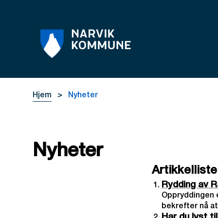
Narvik kommune
Du er her:
Hjem
Nyheter
Nyheter
Artikkelliste
Rydding av Rå
Oppryddingen e
bekrefter nå at 
Har du lyst ti