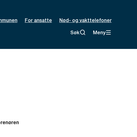
mmunen
For ansatte
Nød- og vakttelefoner
Søk
Meny
prenøren