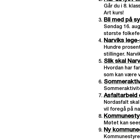
Går du i 8. klas
Art kurs!
Bli med på s
Søndag 16. aug
største folkefe
Narviks lege
Hundre prosent
stillinger. Nar
Slik skal Na
Hvordan har fa
som kan være va
Sommeraktivi
Sommeraktivitet
Asfaltarbeid 
Nordasfalt ska
vil foregå på n
Kommunestyrem
Møtet kan sees
Ny kommunedi
Kommunestyret 