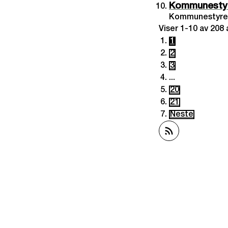
Kommunestyre
Kommunestyremø
Viser
1-10
av
208
a
1
2
3
...
20
21
Neste
Abonner på RSS