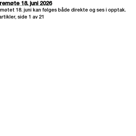
møte 18. juni 2026
tet 18. juni kan følges både direkte og ses i opptak.
rtikler,
side
1
av
21