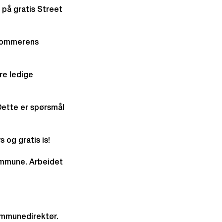
d på gratis Street
 sommerens
re ledige
Dette er spørsmål
 og gratis is!
kommune. Arbeidet
ommunedirektør.