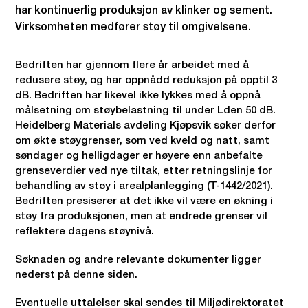
har kontinuerlig produksjon av klinker og sement.
Virksomheten medfører støy til omgivelsene.
Bedriften har gjennom flere år arbeidet med å
redusere støy, og har oppnådd reduksjon på opptil 3
dB. Bedriften har likevel ikke lykkes med å oppnå
målsetning om støybelastning til under Lden 50 dB.
Heidelberg Materials avdeling Kjøpsvik søker derfor
om økte støygrenser, som ved kveld og natt, samt
søndager og helligdager er høyere enn anbefalte
grenseverdier ved nye tiltak, etter retningslinje for
behandling av støy i arealplanlegging (T-1442/2021).
Bedriften presiserer at det ikke vil være en økning i
støy fra produksjonen, men at endrede grenser vil
reflektere dagens støynivå.
Søknaden og andre relevante dokumenter ligger
nederst på denne siden.
Eventuelle uttalelser skal sendes til Miljødirektoratet