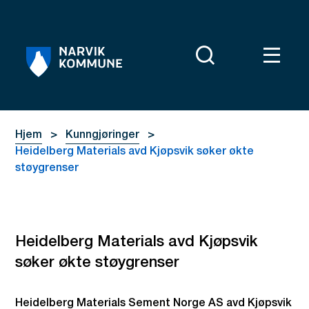
Narvik kommune
Du er her:
Hjem
Kunngjøringer
Heidelberg Materials avd Kjøpsvik søker økte
støygrenser
Heidelberg Materials avd Kjøpsvik
søker økte støygrenser
Heidelberg Materials Sement Norge AS avd Kjøpsvik