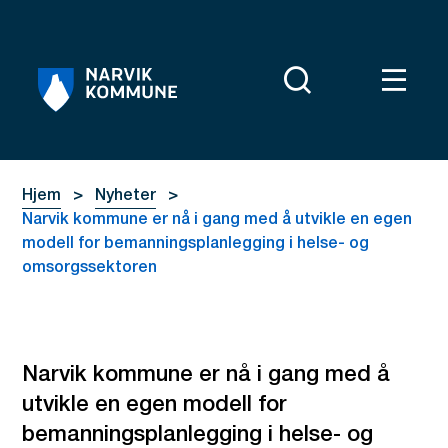
Narvik kommune
Du er her:
Hjem
Nyheter
Narvik kommune er nå i gang med å utvikle en egen
modell for bemanningsplanlegging i helse- og
omsorgssektoren
Narvik kommune er nå i gang med å
utvikle en egen modell for
bemanningsplanlegging i helse- og