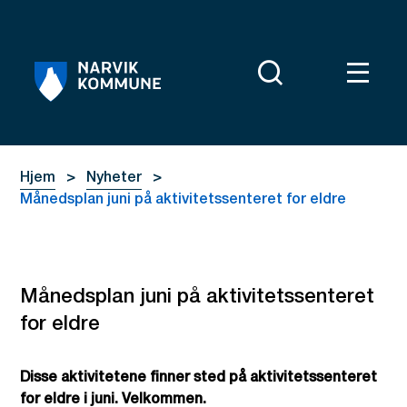
Narvik kommune
Du er her:
Hjem
Nyheter
Månedsplan juni på aktivitetssenteret for eldre
Månedsplan juni på aktivitetssenteret
for eldre
Disse aktivitetene finner sted på aktivitetssenteret
for eldre i juni. Velkommen.