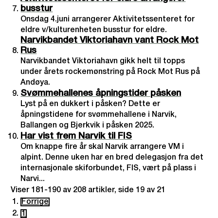
busstur
Onsdag 4.juni arrangerer Aktivitetssenteret for
eldre v/kulturenheten busstur for eldre.
Narvikbandet Viktoriahavn vant Rock Mot
Rus
Narvikbandet Viktoriahavn gikk helt til topps
under årets rockemønstring på Rock Mot Rus på
Andøya.
Svømmehallenes åpningstider påsken
Lyst på en dukkert i påsken? Dette er
åpningstidene for svømmehallene i Narvik,
Ballangen og Bjerkvik i påsken 2025.
Har vist frem Narvik til FIS
Om knappe fire år skal Narvik arrangere VM i
alpint. Denne uken har en bred delegasjon fra det
internasjonale skiforbundet, FIS, vært på plass i
Narvi...
Viser
181-190
av
208
artikler,
side
19
av
21
Forrige
1