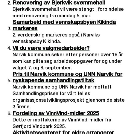
Renovering av Bjerkvik svømmehall
Bjerkvik svømmehall vil være stengt i forbindelse
med renovering fra mandag 5. mai.
Samarbeid med vennskapsbyen Kikinda
markeres
2. verdenskrig markeres også i Narviks
vennskapsby Kikinda.
Vil du være valgmedarbeider?
Narvik kommune søker etter personer over 18 år
som kan påta seg arbeidsoppgaver før og under
valget 7. og 8. september.
Pris til Narvik kommune og UNN Narvik for
nyskapende samhandlingstiltak
Narvik kommune og UNN Narvik har mottatt
Samhandlingsprisen for vårt felles
organisasjonsutviklingsprosjekt gjennom de siste
3 årene.
Fordeling av VinnVind-midler 2025
Dette er mottakerne av VinnVind-midler fra
Sørfjord Vindpark 2025.
Aktivitetssenteret for eldre arrangerer