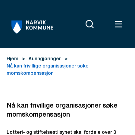
Narvik kommune
Du er her:
Hjem
Kunngjøringer
Nå kan frivillige organisasjoner søke
momskompensasjon
Nå kan frivillige organisasjoner søke
momskompensasjon
Lotteri- og stiftelsestilsynet skal fordele over 3