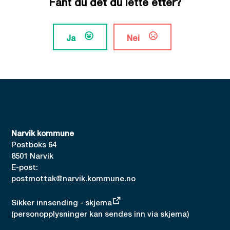
Fant du det du lette etter?
Ja
Nei
Narvik kommune
Postboks 64
8501 Narvik
E-post:
postmottak@narvik.kommune.no
Sikker innsending - skjema
(personopplysninger kan sendes inn via skjema)