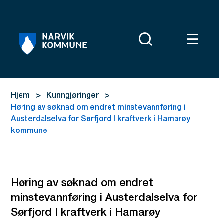
Narvik kommune
Du er her:
Hjem
Kunngjøringer
Høring av søknad om endret minstevannføring i
Austerdalselva for Sørfjord I kraftverk i Hamarøy
kommune
Høring av søknad om endret
minstevannføring i Austerdalselva for
Sørfjord I kraftverk i Hamarøy