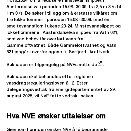
11.10.2024, om å redusere minstevannslippet i
Austerdalselva i perioden 15.08.-30.09. fra 2,5 m 3 /s til
1 m 3 /s. De søker i tillegg om å erstatte vilkåret om
tre lokkeflommer i perioden 15.08.-30.09. med én
smeltevannsflom i ukene 23-24. Minstevannslippet og
lokkeflommene i Austerdalselva slippes fra Vatn 621,
som ved behov får overført vann fra
Gammeloftvatnet. Både Gammeloftvatnet og Vatn
621 inngår i overføringene til Sørfjord I kraftverk.
Søknaden er tilgjengelig på NVEs nettside
.
Søknaden skal behandles etter reglene i
vassdragsreguleringsloven § 12. Etter
delegeringsvedtak fra Energidepartementet av 29.
august 2025, vil NVE fatte vedtak i saken.
Hva NVE ønsker uttalelser om
Gjennom høringen ønsker NVE å få begrunnede