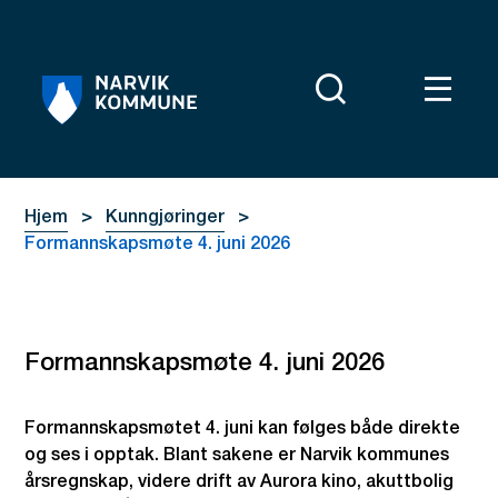
Narvik kommune
Du er her:
Hjem
Kunngjøringer
Formannskapsmøte 4. juni 2026
Formannskapsmøte 4. juni 2026
Formannskapsmøtet 4. juni kan følges både direkte
og ses i opptak. Blant sakene er Narvik kommunes
årsregnskap, videre drift av Aurora kino, akuttbolig