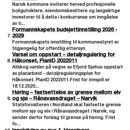
Narvik kommune inviterer herved profesjonelle
boligutviklere, eiendomsbesittere og langsiktige
investorer til å delta i konkurranse om inngåelse
av ti...
Formannskapets budsjettinnstilling 2026 -
2029
Formannskapets innstilling til kommunestyret er
tilgjengelig for offentlig ettersyn.
Varsel om oppstart – detaljregulering for
Håkonset, PlanID 2022011
Allskog varsler på vegne av Efjord Sjøhus oppstart
av planarbeid - detaljreguleringsplan for
Håkonset, PlanID 2022011.Frist for innspill er
18.12.2025...
Høring – fastsettelse av grense mellom elv
og sjø – Rånavassdraget – Narvik
Statsforvalteren i Nordland skal fastsette grense
mellom sjø og elv i Rånavassdraget i Narvik, og
sender derfor forslag til grense på høring. Frist
fo...