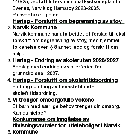
140/25, vedtatt Interkommunal kystsoneplan for
Evenes, Narvik og Hamarøy 2023-2035.
Planvedtaket gjelde...
Høring - Forskrift om begrensning av støy i
Narvik Kommune
Narvik kommune har utarbeidet et forslag til lokal
forskrift om begrensning av støy, med hjemmel i
folkehelseloven § 8 annet ledd og forskrift om
milj...
Høring - Endring av skoleruten 2026/2027
Forslag med endring av vinterferien for
grunnskolene i 2027.
Høring - Forskrift om skolefritidsordning
Endring i omfang av tjenestetilbud -
skolefritidsordning.
Vi trenger omsorgsfulle voksne
Et barn med særlige behov trenger din omsorg.
Kan du hjelpe?
Konkurranse om inngåelse av
tilvisningsavtaler for utleieboliger i Narvik
kommune