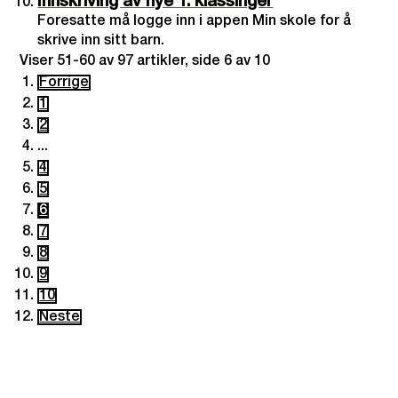
Innskriving av nye 1. klassinger
Foresatte må logge inn i appen Min skole for å
skrive inn sitt barn.
Viser
51-60
av
97
artikler,
side
6
av
10
Forrige
1
2
...
4
5
6
7
8
9
10
Neste