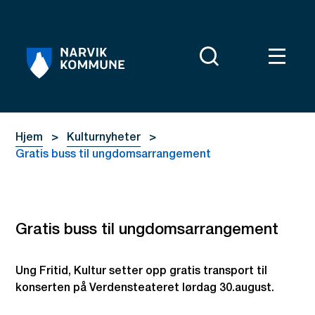
Narvik kommune
Du er her:
Hjem
Kulturnyheter
Gratis buss til ungdomsarrangement
Gratis buss til ungdomsarrangement
Ung Fritid, Kultur setter opp gratis transport til
konserten på Verdensteateret lørdag 30.august.