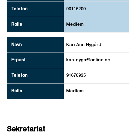
90116200
Medlem
Kari Ann Nygård
kan-nyga@online.no
91670935
Medlem
Sekretariat