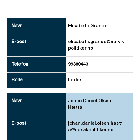
Navn
Elisabeth Grande
E-post
elisabeth.grande@narvik
Telefon
politiker.no
Rolle
99380443
Leder
Johan Daniel Olsen
Hætta
johan.daniel.olsen.haett
a@narvikpolitiker.no