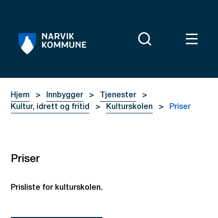
Narvik kommune
Du er her:
Hjem
Innbygger
Tjenester
Kultur, idrett og fritid
Kulturskolen
Priser
Priser
Prisliste for kulturskolen.