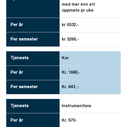
med mer enn ett
oppmøte pr uke
kr 6532,-
kr 3266,-
Kor
Kr. 1686,-
Kr. 843 ,-
Instrumentleie
Kr. 670-