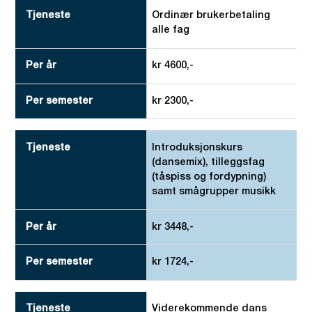
Tjeneste
Ordinær brukerbetaling
alle fag
Per år
Per semester
kr 4600,-
kr 2300,-
Introduksjonskurs
(dansemix), tilleggsfag
(tåspiss og fordypning)
samt smågrupper musikk
kr 3448,-
kr 1724,-
Viderekommende dans