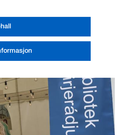
hall
nformasjon