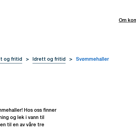
Om ko
t og fritid
Idrett og fritid
Svømmehaller
ehaller! Hos oss finner
ing og lek i vann til
n til en av våre tre