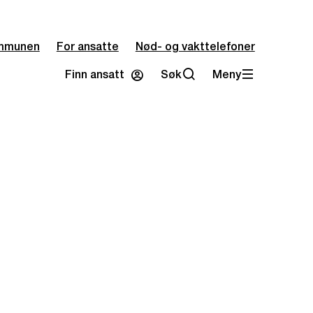
mmunen
For ansatte
Nød- og vakttelefoner
Finn ansatt
Søk
Meny