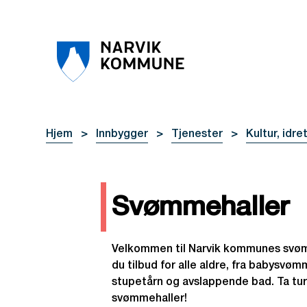
Narvik kommune
Du er her:
Hjem
Innbygger
Tjenester
Kultur, idret
Svømmehaller
Velkommen til Narvik kommunes svømm
du tilbud for alle aldre, fra babysvømm
stupetårn og avslappende bad. Ta ture
svømmehaller!