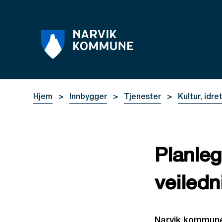
Narvik kommune
Du er her:
Hjem
Innbygger
Tjenester
Kultur, idret
Planleg
veiledn
Narvik kommune 