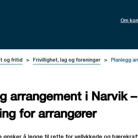
Om ko
t og fritid
Frivillighet, lag og foreninger
Planlegg ar
g arrangement i Narvik –
ing for arrangører
ønsker å legge til rette for vellykkede og bærekraf