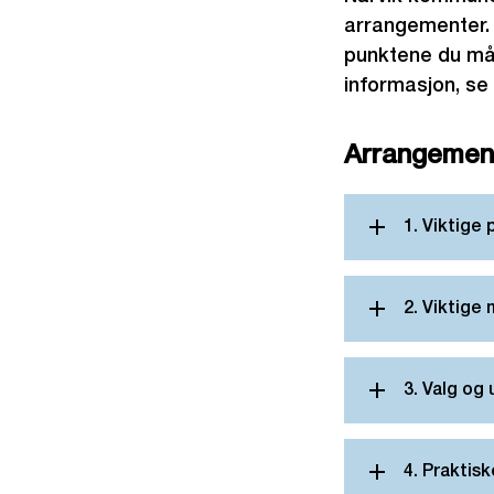
arrangementer. 
punktene du må 
informasjon, se
Arrangement
1. Viktige
2. Viktige
3. Valg og
4. Praktis