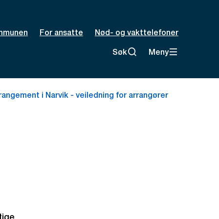
mmunen
For ansatte
Nød- og vakttelefoner
Søk
Meny
rangement i Narvik - veiledning for arrangører
tige