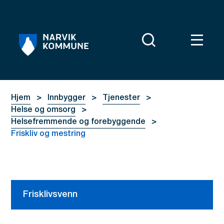
Narvik kommune
Du er her:
Hjem
Innbygger
Tjenester
Helse og omsorg
Helsefremmende og forebyggende
Friskliv og mestring
Frisklivsvenn