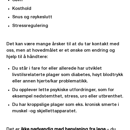
Søvn
Kosthold
Snus og røykeslutt
Stressregulering
Det kan være mange årsker til at du tar kontakt med
oss, men at hovedmålet er et ønske om endring og
hjelp til å håndtere:
Du står i fare for eller allerede har utviklet
livstilsrelaterte plager som diabetes, høyt blodtrykk
eller annen hjerte/kar problematikk.
Du opplever lette psykiske utfordringer, som for
eksempel nedstemthet, stress, uro eller utbrenthet.
Du har kroppslige plager som eks. kronisk smerte i
muskel -og skjellettapparatet.
Det er
ikke nødvendig med henvisning fra lege
– du