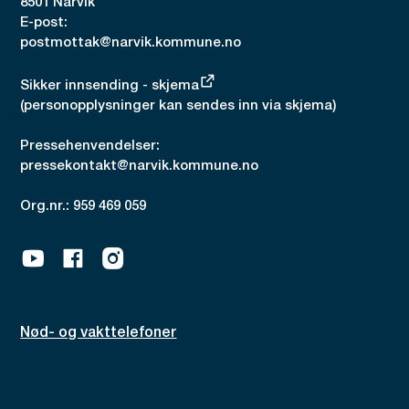
8501 Narvik
E-post:
postmottak@narvik.kommune.no
Sikker innsending - skjema
(personopplysninger kan sendes inn via skjema)
Pressehenvendelser:
pressekontakt@narvik.kommune.no
Org.nr.: 959 469 059
Youtube
Facebook
Instagram
Nød- og vakttelefoner